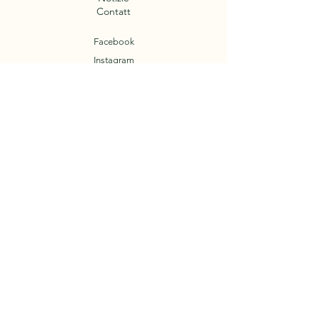
Contatt
Facebook
Instagram
Termini e Condizioni
Informativa sui cookie
politica sulla riservatezza
Note legali