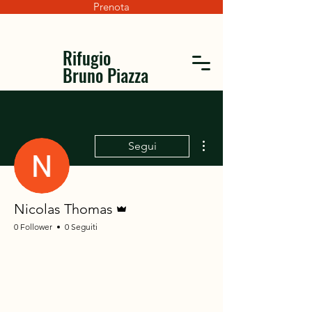
Prenota
Rifugio
Bruno Piazza
Altre azioni
Segui
Amministratore
Nicolas Thomas
0 Follower
0 Seguiti