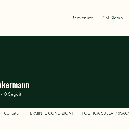
Benvenuto
Chi Siamo
Akermann
0
Seguiti
Contatti
TERMINI E CONDIZIONI
POLITICA SULLA PRIVAC