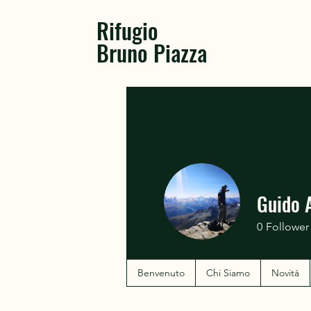
Rifugio
Bruno Piazza
Guido 
0
Follower
Benvenuto
Chi Siamo
Novità