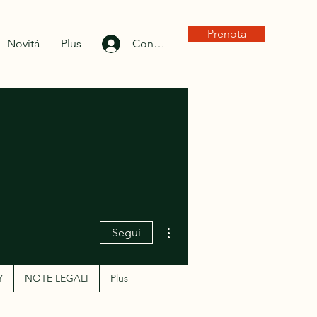
Prenota
Novità
Plus
Connexion
Altre azioni
Segui
Y
NOTE LEGALI
Plus