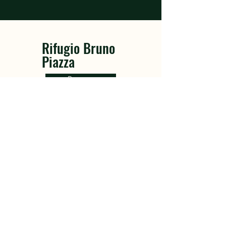
Rifugio Bruno
Piazza
Prenota
Chi siamo
Itinerari
Notizie
Contatt
Facebook
Instagram
Termini e Condizioni
Informativa sui cookie