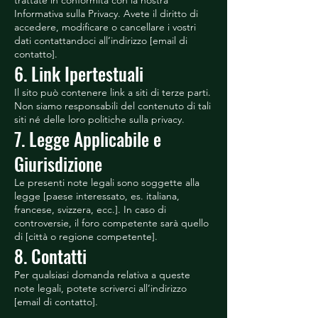
trattate in conformità con la nostra
Informativa sulla Privacy. Avete il diritto di
accedere, modificare o cancellare i vostri
dati contattandoci all’indirizzo [email di
contatto].
6. Link Ipertestuali
Il sito può contenere link a siti di terze parti.
Non siamo responsabili del contenuto di tali
siti né delle loro politiche sulla privacy.
7. Legge Applicabile e
Giurisdizione
Le presenti note legali sono soggette alla
legge [paese interessato, es. italiana,
francese, svizzera, ecc.]. In caso di
controversie, il foro competente sarà quello
di [città o regione competente].
8. Contatti
Per qualsiasi domanda relativa a queste
note legali, potete scriverci all’indirizzo
[email di contatto].