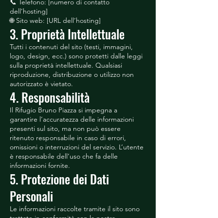
📞 Telefono: [numero di contatto
dell’hosting]
🌐 Sito web: [URL dell’hosting]
3. Proprietà Intellettuale
Tutti i contenuti del sito (testi, immagini,
logo, design, ecc.) sono protetti dalle leggi
sulla proprietà intellettuale. Qualsiasi
riproduzione, distribuzione o utilizzo non
autorizzato è vietato.
4. Responsabilità
Il Rifugio Bruno Piazza si impegna a
garantire l’accuratezza delle informazioni
presenti sul sito, ma non può essere
ritenuto responsabile in caso di errori,
omissioni o interruzioni del servizio. L’utente
è responsabile dell’uso che fa delle
informazioni fornite.
5. Protezione dei Dati
Personali
Le informazioni raccolte tramite il sito sono