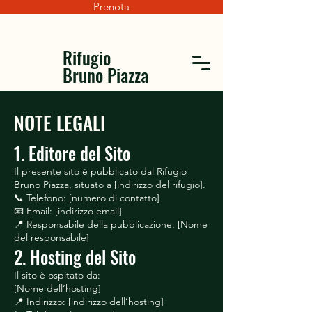
Prenota
Rifugio
Bruno Piazza
NOTE LEGALI
1. Editore del Sito
Il presente sito è pubblicato dal Rifugio
Bruno Piazza, situato a [indirizzo del rifugio].
📞 Telefono: [numero di contatto]
📧 Email: [indirizzo email]
📍 Responsabile della pubblicazione: [Nome
del responsabile]
2. Hosting del Sito
Il sito è ospitato da:
[Nome dell’hosting]
📍 Indirizzo: [indirizzo dell’hosting]