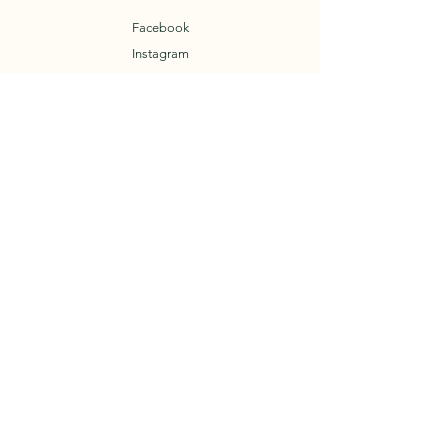
Facebook
Instagram
Termes et conditions
Mentions légales
Politique de confidentialité
Mentions légales