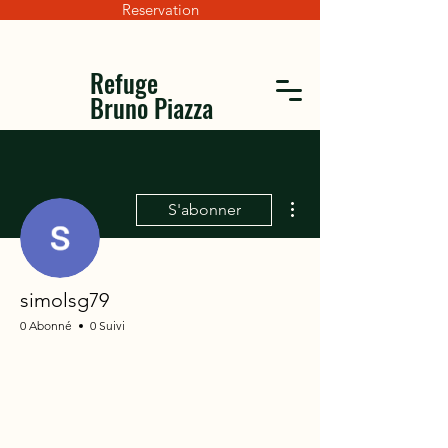
Reservation
Refuge
Bruno Piazza
Plus d'actions
S'abonner
simolsg79
0 Abonné
0 Suivi