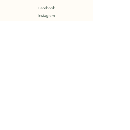
Facebook
Instagram
Termes et conditions
Mentions légales
Politique de confidentialité
Mentions légales