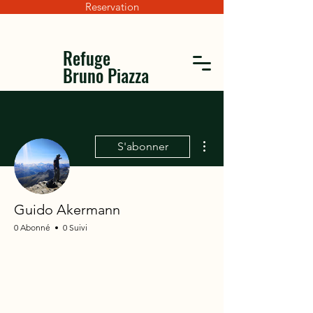
Reservation
Refuge
Bruno Piazza
Plus d'actions
S'abonner
Guido Akermann
0 Abonné
0 Suivi